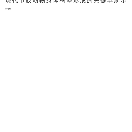
现代节肢动物身体构型形成的关键早期步
骤。
该研究得到了云南省基础研究重大项目、云
南省“兴滇英才支持计划”等项目的资助。
开屏新闻记者 杨质高
图片来源云南大学官网
一审 资渔
责任编辑 吕世成 严云
责任校对 何丹