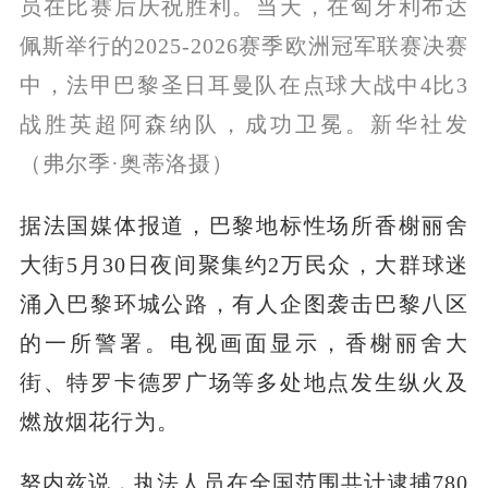
员在比赛后庆祝胜利。当天，在匈牙利布达
佩斯举行的2025-2026赛季欧洲冠军联赛决赛
中，法甲巴黎圣日耳曼队在点球大战中4比3
战胜英超阿森纳队，成功卫冕。新华社发
（弗尔季·奥蒂洛摄）
据法国媒体报道，巴黎地标性场所香榭丽舍
大街5月30日夜间聚集约2万民众，大群球迷
涌入巴黎环城公路，有人企图袭击巴黎八区
的一所警署。电视画面显示，香榭丽舍大
街、特罗卡德罗广场等多处地点发生纵火及
燃放烟花行为。
努内兹说，执法人员在全国范围共计逮捕780