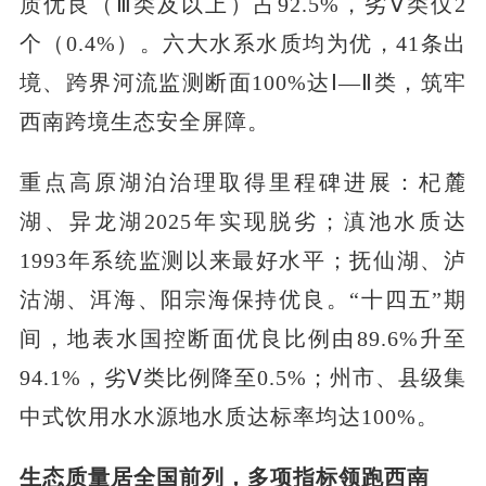
质优良（Ⅲ类及以上）占92.5%，劣Ⅴ类仅2
个（0.4%）。六大水系水质均为优，41条出
境、跨界河流监测断面100%达Ⅰ—Ⅱ类，筑牢
西南跨境生态安全屏障。
重点高原湖泊治理取得里程碑进展：杞麓
湖、异龙湖2025年实现脱劣；滇池水质达
1993年系统监测以来最好水平；抚仙湖、泸
沽湖、洱海、阳宗海保持优良。“十四五”期
间，地表水国控断面优良比例由89.6%升至
94.1%，劣Ⅴ类比例降至0.5%；州市、县级集
中式饮用水水源地水质达标率均达100%。
生态质量居全国前列，多项指标领跑西南