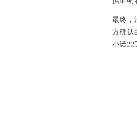
据证明
最终，
方确认
小诺2