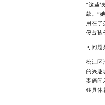
“这些
款。”
用在了
侵占孩
可问题
松江区
的兴趣
妻俩闹
钱具体