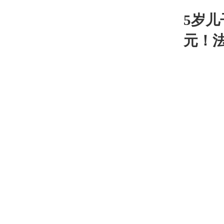
5岁儿
元！