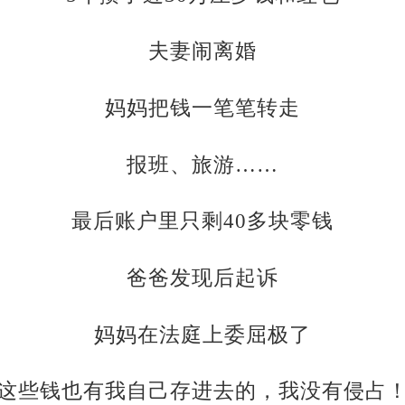
夫妻闹离婚
妈妈把钱一笔笔转走
报班、旅游……
最后账户里只剩40多块零钱
爸爸发现后起诉
妈妈在法庭上委屈极了
“这些钱也有我自己存进去的，我没有侵占！